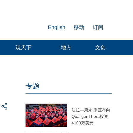
English
移动
订阅
观天下
地方
文创
专题
法拉—第未,来宣布向
QualigenThera投资
4100万美元