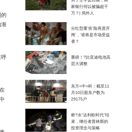
男子空手套白狼，两
家银行何以被骗超千
万？| 局外人
烈的
的渐
分红型重‘疾’险再度开
闸‘，’谁将是市场受益
者？
在呼
重磅！?比亚迪电池高
层大调整
东方<中>科：截至11
在
月10日股东户数为
中
29175户
桥?水“达利欧时代”结
束，继任者普林斯的
投资理念与策略