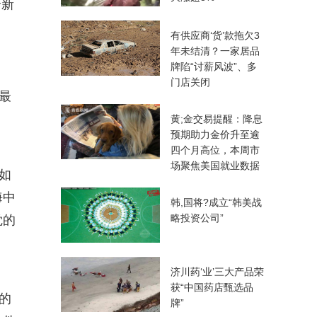
全新
有供应商‘货’款拖欠3
年未结清？一家居品
牌陷“讨薪风波”、多
门店关闭
最
黄;金交易提醒：降息
预期助力金价升至逾
四个月高位，本周市
场聚焦美国就业数据
如
海中
韩,国将?成立“韩美战
略投资公司”
觉的
济川药‘业’三大产品荣
获“中国药店甄选品
的
牌”