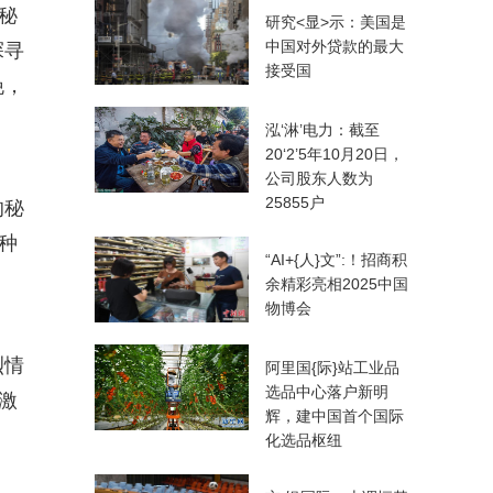
秘
研究<显>示：美国是
中国对外贷款的最大
探寻
接受国
晚，
泓‘淋’电力：截至
20‘2’5年10月20日，
公司股东人数为
25855户
的秘
种
“AI+{人}文”:！招商积
余精彩亮相2025中国
物博会
烈情
阿里国{际}站工业品
选品中心落户新明
里激
辉，建中国首个国际
化选品枢纽