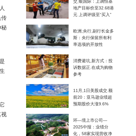
交,银国际：上调恒基
人
地产目标价至32.68港
元 上调评级至“买入”
头传
神秘
欧洲;央行,副行长金多
斯：央行保留所有利
率选项的开放性
是
消费避坑,新方式：投
诉数据正.在成为购物
生
参考
11月,1日美股成交.额
前20：亚马逊业绩超
预期股价大涨9.6%
它
其视
环—境上市公司—
2025中报：业绩分
化，58家实现营收净