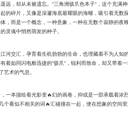
遥远，却从未被遗忘。“三角洲骇爪色本子”，这个充满神
拾起的碎片，又像是深邃海底最耀眼的海螺，吸引着无数
物体，而是一个概念，一种意象，一种在无数个寂静的夜
想的灵魂中悄然萌发的种子。
里江河交汇，孕育着生机勃勃的生命，也埋藏着不为人知
拥有着如同闪电般迅捷的“骇爪”，锐利而致命，却又带着一
满了艺术的气息。
，一本描绘着光影变🔥幻的画卷，抑或是一部承载着浓
子”这几个看似不相关的词🔥汇碰撞在一起，便在想象的空间