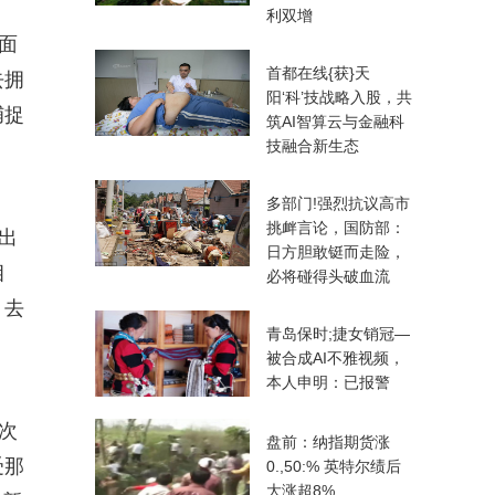
利双增
面
首都在线{获}天
去拥
阳‘科’技战略入股，共
捕捉
筑AI智算云与金融科
技融合新生态
多部门!强烈抗议高市
挑衅言论，国防部：
出
日方胆敢铤而走险，
相
必将碰得头破血流
，去
青岛保时;捷女销冠—
被合成AI不雅视频，
本人申明：已报警
次
盘前：纳指期货涨
受那
0.,50:% 英特尔绩后
大涨超8%