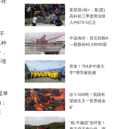
一件
复星国<际>：复{星}
高科前三季度营业收
入约679.5亿元
不
中远海控：首次回购A
某种
—股股份60,59095股
合，
环境
突发！?54岁中南大
学?博导被批捕
是单
近!1:500吨！我国有
望诞生又一世界级金
动；
矿
意
“租;牛骗贷”连环套！