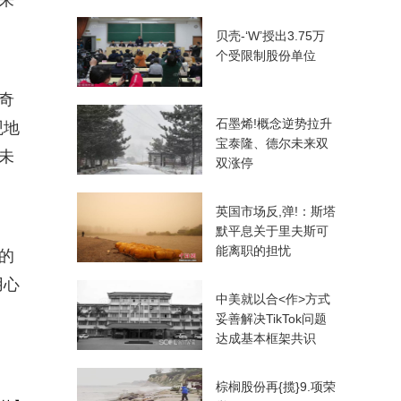
来
贝壳-‘W’授出3.75万
个受限制股份单位
奇
石墨烯!概念逆势拉升
观地
宝泰隆、德尔未来双
未
双涨停
英国市场反,弹!：斯塔
默平息关于里夫斯可
能离职的担忧
的
用心
中美就以合<作>方式
妥善解决TikTok问题
达成基本框架共识
棕榈股份再{揽}9.项荣