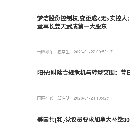
梦洁股份控制权.变更成<无>实控人
董事长姜天武成第一大股东
青瞳视角
魏京生
2026-01-22 09:53:17
阳光!财险合规危机与转型突围：昔
国际在线
邱启明
2026-01-24 19:42:17
美国共{和}党议员要求加拿大补缴30