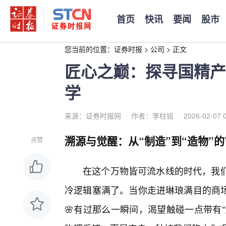
首页
快讯
要闻
股市
您当前的位置：
证券时报
>
公司
>
正文
匠心之巅：探寻国精产
学
来源：证券时报网
作者：李柱铭
2026-02-07 
溯源与觉醒：从“制造”到“造物”
点赞
在这个万物皆可流水线的时代，我们
冷逻辑塞满了。当你走进琳琅满目的商
🌸有过那么一瞬间，渴望触碰一点带有