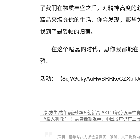
了我们在物质丰盛之后，对精神高度的
精品来填充你的生活，你会发现，那些
找到了最妥帖的归宿。
在这个喧嚣的时代，愿你我都能在
雅。
活动：【
8cjVGdkyAuHwSRRkeCZXbTJ
康.方生,物午前涨超5%创新高 AK111治疗强直性
A股大利?好—！高盛最新发声：中国股市仍有上
声明：证券时报力求信息真实、准确，文章提及内